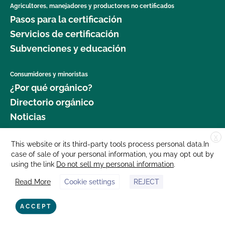
Agricultores, manejadores y productores no certificados
Pasos para la certificación
Servicios de certificación
Subvenciones y educación
Consumidores y minoristas
¿Por qué orgánico?
Directorio orgánico
Noticias
X
Donar
This website or its third-party tools process personal data.In
case of sale of your personal information, you may opt out by
Carreras profesionales
using the link
Do not sell my personal information
.
Sala de prensa
Read More
Cookie settings
REJECT
Contáctenos
877 Cedar Street, Suite 248, Santa Cruz, CA 95060 © 2025 CCOF.org
ACCEPT