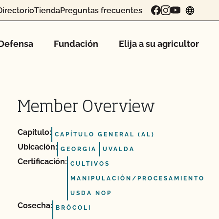
Directorio
Tienda
Preguntas frecuentes
chang
Defensa
Fundación
Elija a su agricultor
Member Overview
Capítulo:
CAPÍTULO GENERAL (AL)
Ubicación:
GEORGIA
UVALDA
Certificación:
CULTIVOS
MANIPULACIÓN/PROCESAMIENTO
USDA NOP
Cosecha:
BRÓCOLI