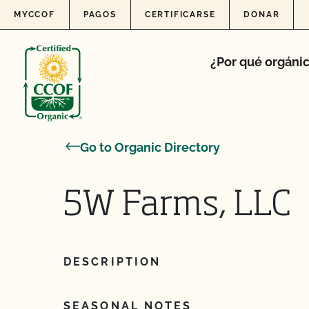
Skip to content
MYCCOF
PAGOS
CERTIFICARSE
DONAR
¿Por qué orgáni
Go to Organic Directory
5W Farms, LLC
DESCRIPTION
SEASONAL NOTES