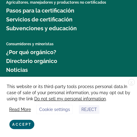
Agricultores, manejadores y productores no certificados
Pasos para la certificación
Servicios de certificación
Subvenciones y educación
Consumidores y minoristas
¿Por qué orgánico?
Directorio orgánico
Noticias
X
Donar
This website or its third-party tools process personal data.In
case of sale of your personal information, you may opt out by
Carreras profesionales
using the link
Do not sell my personal information
.
Sala de prensa
Read More
Cookie settings
REJECT
Contáctenos
877 Cedar Street, Suite 248, Santa Cruz, CA 95060 © 2025 CCOF.org
ACCEPT