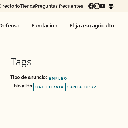
Directorio
Tienda
Preguntas frecuentes
chang
Defensa
Fundación
Elija a su agricultor
Tags
Tipo de anuncio:
EMPLEO
Ubicación:
CALIFORNIA
SANTA CRUZ