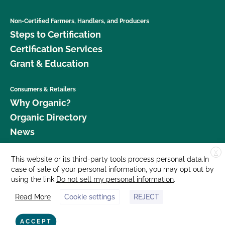
Non-Certified Farmers, Handlers, and Producers
Steps to Certification
Certification Services
Grant & Education
Consumers & Retailers
Why Organic?
Organic Directory
News
X
Donate
This website or its third-party tools process personal data.In
case of sale of your personal information, you may opt out by
Careers
using the link
Do not sell my personal information
.
Media Room
Read More
Cookie settings
REJECT
Contact Us
877 Cedar Street, Suite 248, Santa Cruz, CA 95060 © 2026 CCOF.org
ACCEPT