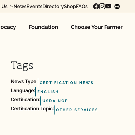
 Us
News
Events
Directory
Shop
FAQs
chang
ocacy
Foundation
Choose Your Farmer
Tags
News Type:
CERTIFICATION NEWS
Language:
ENGLISH
Certification:
USDA NOP
Certification Topic:
OTHER SERVICES