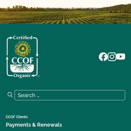
Search for:
Search
CCOF Clients
Payments & Renewals