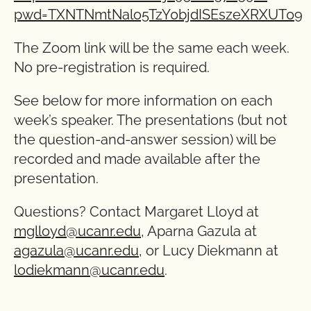
pwd=TXNTNmtNalo5TzY0bjdISEszeXRXUT09
The Zoom link will be the same each week.
No pre-registration is required.
See below for more information on each
week’s speaker. The presentations (but not
the question-and-answer session) will be
recorded and made available after the
presentation.
Questions? Contact Margaret Lloyd at
mglloyd@ucanr.edu
, Aparna Gazula at
agazula@ucanr.edu
, or Lucy Diekmann at
lodiekmann@ucanr.edu
.