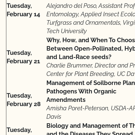
Tuesday,
Alejandro del Poso, Assistant Prof
February 14
Entomology, Applied Insect Ecol
Turfgrass and Ornamentals, Virgi
Tech University
Why, How, and When To Choo
Between Open-Pollinated, Hyb
Tuesday,
and Land-Race seeds?
February 21
Charlie Brummer, Director and Pr
Center for Plant Breeding, UC Da
Management of Soilborne Plan
Pathogens With Organic
Tuesday,
Amendments
February 28
Amisha Poret-Peterson, USDA-A
Davis
Biology and Management of Th
Tuesday,
and the Diseases They Spread