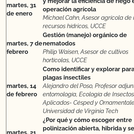
y mejorar la eficiencia de riego 
martes, 31
operación agrícola
de enero
Michael Cahn, Asesor agrícola de 
recursos hídricos, UCCE
Gestión (manejo) orgánico de
martes, 7 de
nematodos
febrero
Philip Waisen, Asesor de cultivos
hortícolas, UCCE
Como identificar y explorar par
plagas insectiles
martes, 14
Alejandro del Poso, Profesor adjun
de febrero
entomología, Ecología de Insectos
Aplicados- Césped y Ornamentale
Universidad de Virginia Tech
¿Por qué y cómo escoger entre
polinización abierta, hibrida y s
martes, 21