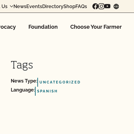
 Us
News
Events
Directory
Shop
FAQs
chang
ocacy
Foundation
Choose Your Farmer
Tags
News Type:
UNCATEGORIZED
Language:
SPANISH