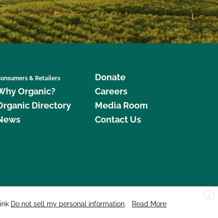
Donate
onsumers & Retailers
Why Organic?
Careers
Organic Directory
Media Room
News
Contact Us
X
edar Street, Suite 248, Santa Cruz, CA 95060 © 2026 CCOF.org
link
Do not sell my personal information
.
Read More