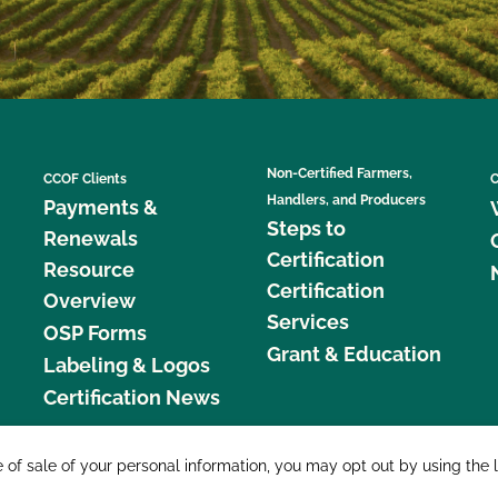
Non-Certified Farmers,
CCOF Clients
C
Handlers, and Producers
Payments &
Steps to
Renewals
Certification
Resource
Certification
Overview
Services
OSP Forms
Grant & Education
Labeling & Logos
Certification News
877 C
e of sale of your personal information, you may opt out by using the 