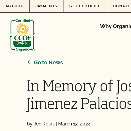
Skip to content
MYCCOF
PAYMENTS
GET CERTIFIED
DONATE
Why Organi
Go to News
In Memory of Jo
Jimenez Palacio
by Jen Rojas
|
March 13, 2024