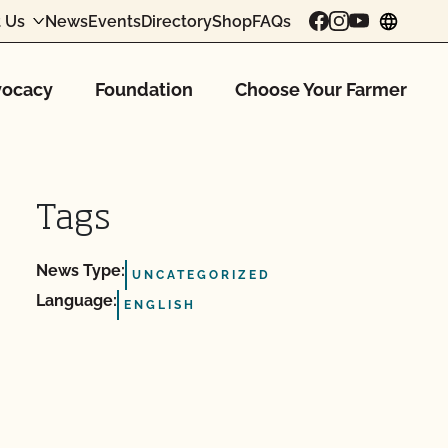
 Us
News
Events
Directory
Shop
FAQs
chang
ocacy
Foundation
Choose Your Farmer
Tags
News Type:
UNCATEGORIZED
Language:
ENGLISH