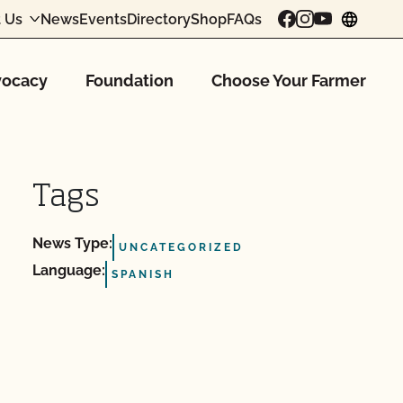
 Us
News
Events
Directory
Shop
FAQs
chang
ocacy
Foundation
Choose Your Farmer
Tags
News Type:
UNCATEGORIZED
Language:
SPANISH