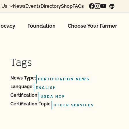
 Us
News
Events
Directory
Shop
FAQs
chang
ocacy
Foundation
Choose Your Farmer
Tags
News Type:
CERTIFICATION NEWS
Language:
ENGLISH
Certification:
USDA NOP
Certification Topic:
OTHER SERVICES