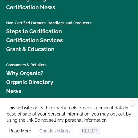
Certification News
Non-Certified Farmers, Handlers, and Producers
Steps to Certification
Certification Services
Grant & Education
Consumers & Retailers
Why Organic?
Organic Directory
News
X
Donate
This website or its third-party tools process personal data.In
case of sale of your personal information, you may opt out by
Careers
using the link
Do not sell my personal information
.
Media Room
Read More
Cookie settings
REJECT
Contact Us