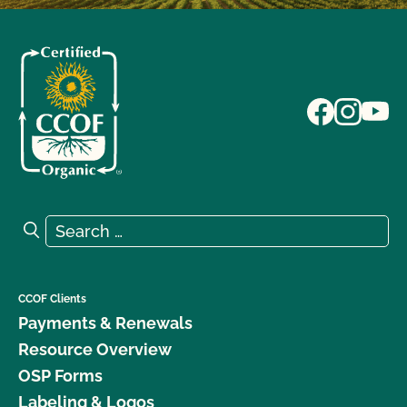
Search for:
Search
CCOF Clients
Payments & Renewals
Resource Overview
OSP Forms
Labeling & Logos