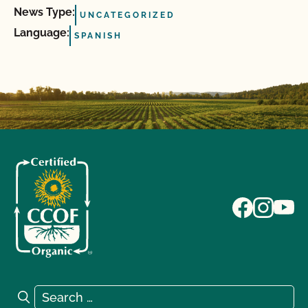
News Type:
UNCATEGORIZED
Language:
SPANISH
Search for:
Search