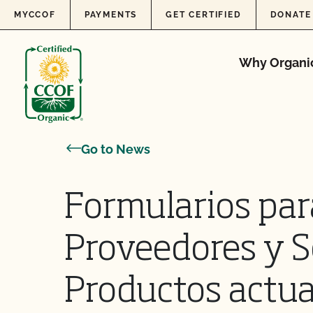
Skip to content
MYCCOF
PAYMENTS
GET CERTIFIED
DONATE
Why Organi
Go to News
Formularios par
Proveedores y S
Productos actua