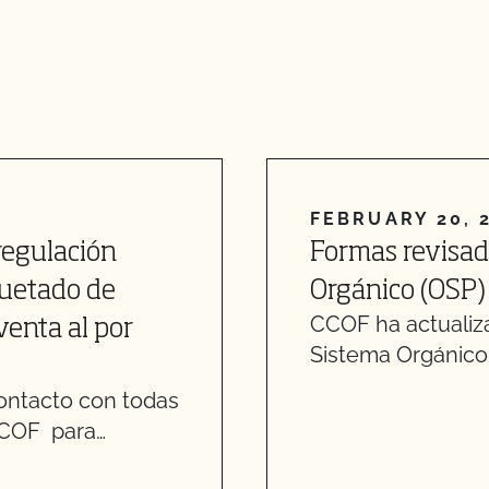
FEBRUARY 20, 
regulación
Formas revisad
quetado de
Orgánico (OSP)
CCOF ha actualiza
venta al por
Sistema Orgánico
ontacto con todas
 CCOF para…