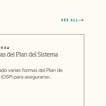
SEE ALL
2024
as del Plan del Sistema
M
r
do varias formas del Plan de
e
 (OSP) para asegurarse…
v
p
R
l