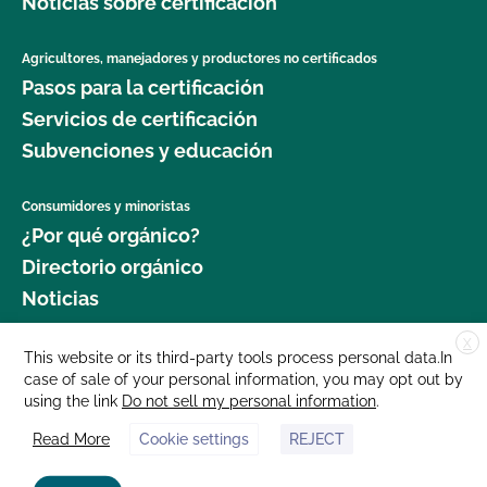
Noticias sobre certificación
Agricultores, manejadores y productores no certificados
Pasos para la certificación
Servicios de certificación
Subvenciones y educación
Consumidores y minoristas
¿Por qué orgánico?
Directorio orgánico
Noticias
X
Donar
This website or its third-party tools process personal data.In
case of sale of your personal information, you may opt out by
Carreras profesionales
using the link
Do not sell my personal information
.
Sala de prensa
Read More
Cookie settings
REJECT
Contáctenos
877 Cedar Street, Suite 248, Santa Cruz, CA 95060 © 2025 CCOF.org