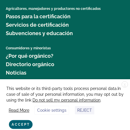
Agricultores, manejadores y productores no certificados
Pasos para la certificación
Servicios de certificación
Subvenciones y educación
Consumidores y minoristas
¿Por qué orgánico?
Directorio orgánico
Noticias
X
Donar
This website or its third-party tools process personal data.In
case of sale of your personal information, you may opt out by
Carreras profesionales
using the link
Do not sell my personal information
.
Sala de prensa
Read More
Cookie settings
REJECT
Contáctenos
877 Cedar Street, Suite 248, Santa Cruz, CA 95060 © 2025 CCOF.org
ACCEPT