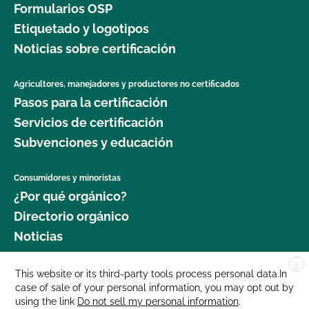
Formularios OSP
Etiquetado y logotipos
Noticias sobre certificación
Agricultores, manejadores y productores no certificados
Pasos para la certificación
Servicios de certificación
Subvenciones y educación
Consumidores y minoristas
¿Por qué orgánico?
Directorio orgánico
Noticias
X
Donar
This website or its third-party tools process personal data.In
case of sale of your personal information, you may opt out by
Carreras profesionales
using the link
Do not sell my personal information
.