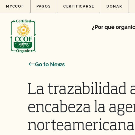
Skip to content
MYCCOF
PAGOS
CERTIFICARSE
DONAR
¿Por qué orgáni
Go to News
La trazabilidad 
encabeza la age
norteamericana