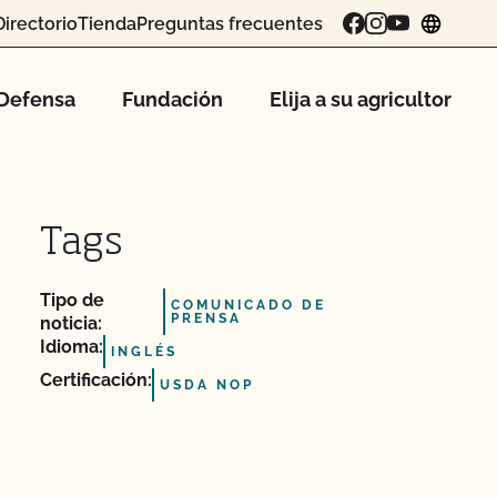
Directorio
Tienda
Preguntas frecuentes
chang
Defensa
Fundación
Elija a su agricultor
Tags
Tipo de
COMUNICADO DE
PRENSA
noticia:
Idioma:
INGLÉS
Certificación:
USDA NOP