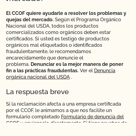
El CCOF quiere ayudarle a resolver los problemas y
quejas del mercado.
Según el Programa Orgánico
Nacional del USDA, todos los productos
comercializados como orgánicos deben estar
certificados. Si usted es testigo de productos
orgánicos mal etiquetados o identificados
fraudulentamente, le recomendamos
encarecidamente que denuncie el
problema.
Denunciar es la mejor manera de poner
fin a las prácticas fraudulentas.
Ver el
Denuncia
orgánica nacional del USDA
.
La respuesta breve
Si la reclamación afecta a una empresa certificada
por el CCOF, le animamos a que nos facilite un
formulario completado
Formulario de denuncia del
CCOF
y envíenoslo directamente. Si tiene pruebas de
la infracción (por ejemplo, una foto de una etiqueta o
de un registro que no cumple las normas), envíelas