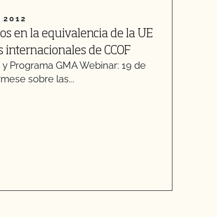
 2012
2
s en la equivalencia de la UE
C
s internacionales de CCOF
C
y Programa GMA Webinar: 19 de
rmese sobre las...
E
R
v